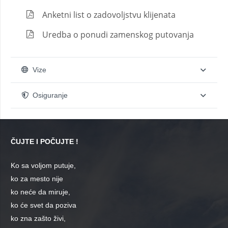
Anketni list o zadovoljstvu klijenata
Uredba o ponudi zamenskog putovanja
Vize
Osiguranje
ČUJTE I POČUJTE !
Ko sa voljom putuje,
ko za mesto nije
ko neće da miruje,
ko će svet da poziva
ko zna zašto živi,