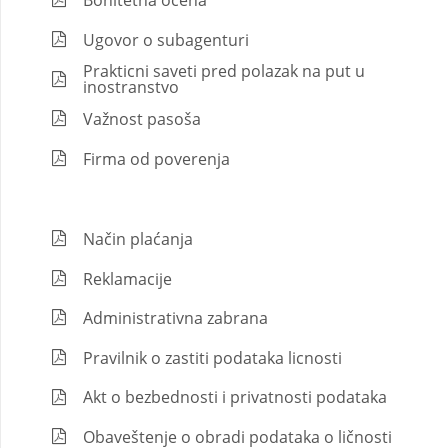
Bonitetna ocena
Ugovor o subagenturi
Prakticni saveti pred polazak na put u
inostranstvo
Važnost pasoša
Firma od poverenja
Način plaćanja
Reklamacije
Administrativna zabrana
Pravilnik o zastiti podataka licnosti
Akt o bezbednosti i privatnosti podataka
Obaveštenje o obradi podataka o ličnosti