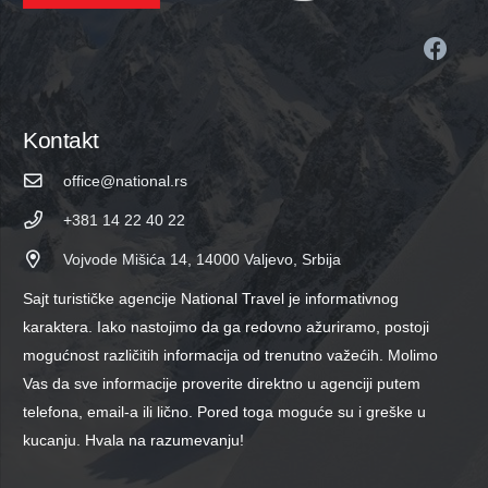
Kontakt
office@national.rs
+381 14 22 40 22
Vojvode Mišića 14, 14000 Valjevo, Srbija
Sajt turističke agencije National Travel je informativnog
karaktera. Iako nastojimo da ga redovno ažuriramo, postoji
mogućnost različitih informacija od trenutno važećih. Molimo
Vas da sve informacije proverite direktno u agenciji putem
telefona, email-a ili lično. Pored toga moguće su i greške u
kucanju. Hvala na razumevanju!