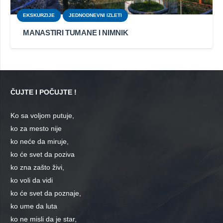
EKSKURZIJE
JEDNODNEVNI IZLETI
MANASTIRI TUMANE I NIMNIK
ČUJTE I POČUJTE !
Ko sa voljom putuje,
ko za mesto nije
ko neće da miruje,
ko će svet da poziva
ko zna zašto živi,
ko voli da vidi
ko će svet da poznaje,
ko ume da luta
ko ne misli da je star,