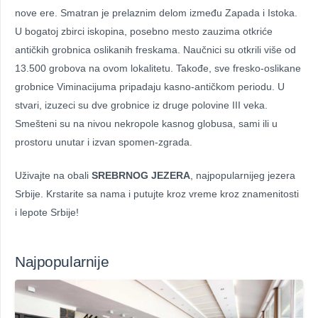
nove ere. Smatran je prelaznim delom između Zapada i Istoka.
U bogatoj zbirci iskopina, posebno mesto zauzima otkriće
antičkih grobnica oslikanih freskama. Naučnici su otkrili više od
13.500 grobova na ovom lokalitetu. Takođe, sve fresko-oslikane
grobnice Viminacijuma pripadaju kasno-antičkom periodu. U
stvari, izuzeci su dve grobnice iz druge polovine III veka.
Smešteni su na nivou nekropole kasnog globusa, sami ili u
prostoru unutar i izvan spomen-zgrada.
Uživajte na obali
SREBRNOG JEZERA
, najpopularnijeg jezera
Srbije. Krstarite sa nama i putujte kroz vreme kroz znamenitosti
i lepote Srbije!
Najpopularnije