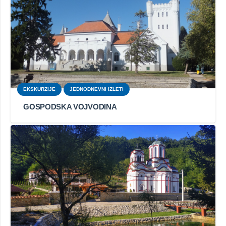
EKSKURZIJE
JEDNODNEVNI IZLETI
GOSPODSKA VOJVODINA