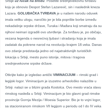
Srbije
uz ručak na brodu
. Posetite srednjevekovnu tvrđavu
koju je obnovio Despot Stefan Lazarević, sin i naslednik kneza
Lazara.
GOLUBAČKA TVRĐAVA
je u našem narodu oduvek
imala veliku ulogu, naročito jer je bila poprište borbe između
nekadašnje srpske države, Turaka i Mađara koji smatraju da su
njihovi neimari izgradili ovo utvrđenje. Za tvrđavu je, po običaju,
vezana legenda o nesrećnoj ljubavi i stradanju koja je imala
zadatak da pokrene narod na revoluciju krajem 18.veka. Danas
ovo zdanje predstavlja jedno od najatraktivnijih turističkih
lokacija u Srbiji, mesto puno istorije, mitova i tragova
srednjevekovne srpske države.
Otkrijte kako je izgledao antički
VIMINACIJUM
– rimski grad i
legijski logor. Viminacijum je izuzetno arheološko nalazište u
Srbiji. nalazi se u blizini grada Kostolca. Ovo mesto vraća slavu
rimskog nasleđa u Srbiji. Viminacijum je bio glavni grad rimske
provincije Gornja Mezija / Moesia Superior. Bio je to vojni logor,
sa stacioniranom rimskom VII legijom u periodu od I do IV veka