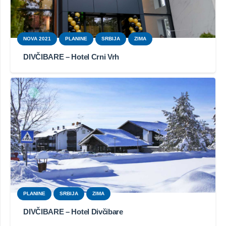
NOVA 2021
PLANINE
SRBIJA
ZIMA
DIVČIBARE – Hotel Crni Vrh
PLANINE
SRBIJA
ZIMA
DIVČIBARE – Hotel Divčibare