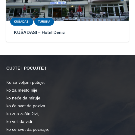
KUŠADASI
TURSKA
KUŠADASI – Hotel Deniz
ČUJTE I POČUJTE !
Ko sa voljom putuje,
ko za mesto nije
ko neće da miruje,
ko će svet da poziva
ko zna zašto živi,
ko voli da vidi
ko će svet da poznaje,