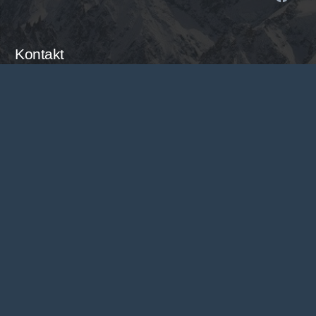
Kontakt
office@national.rs
+381 14 22 40 22
Vojvode Mišića 14, 14000 Valjevo, Srbija
Sajt turističke agencije National Travel je informativnog
karaktera. Iako nastojimo da ga redovno ažuriramo, postoji
mogućnost različitih informacija od trenutno važećih. Molimo
Vas da sve informacije proverite direktno u agenciji putem
telefona, email-a ili lično. Pored toga moguće su i greške u
kucanju. Hvala na razumevanju!
© Copyright 2026. National DOO. Sva prava zadržana. Izrada