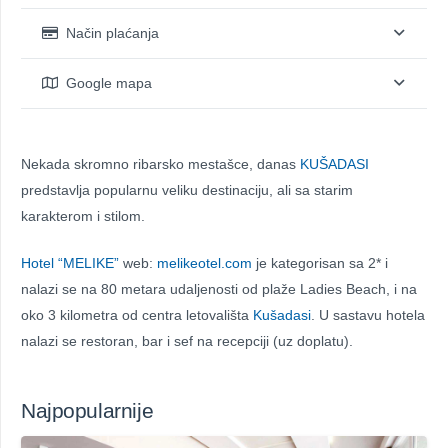
Način plaćanja
Google mapa
Nekada skromno ribarsko mestašce, danas
KUŠADASI
predstavlja popularnu veliku destinaciju, ali sa starim
karakterom i stilom.
Hotel “MELIKE”
web:
melikeotel.com
je kategorisan sa 2* i
nalazi se na 80 metara udaljenosti od plaže Ladies Beach, i na
oko 3 kilometra od centra letovališta
Kušadasi
. U sastavu hotela
nalazi se restoran, bar i sef na recepciji (uz doplatu).
Najpopularnije