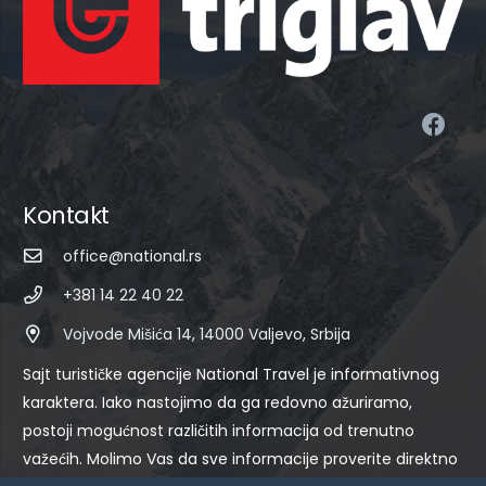
Kontakt
office@national.rs
+381 14 22 40 22
Vojvode Mišića 14, 14000 Valjevo, Srbija
Sajt turističke agencije National Travel je informativnog
karaktera. Iako nastojimo da ga redovno ažuriramo,
postoji mogućnost različitih informacija od trenutno
važećih. Molimo Vas da sve informacije proverite direktno