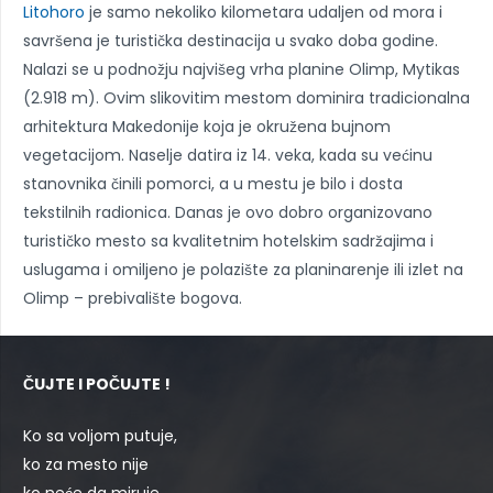
Litohoro
je samo nekoliko kilometara udaljen od mora i
savršena je turistička destinacija u svako doba godine.
Nalazi se u podnožju najvišeg vrha planine Olimp, Mytikas
(2.918 m). Ovim slikovitim mestom dominira tradicionalna
arhitektura Makedonije koja je okružena bujnom
vegetacijom. Naselje datira iz 14. veka, kada su većinu
stanovnika činili pomorci, a u mestu je bilo i dosta
tekstilnih radionica. Danas je ovo dobro organizovano
turističko mesto sa kvalitetnim hotelskim sadržajima i
uslugama i omiljeno je polazište za planinarenje ili izlet na
Olimp – prebivalište bogova.
ČUJTE I POČUJTE !
Ko sa voljom putuje,
ko za mesto nije
ko neće da miruje,