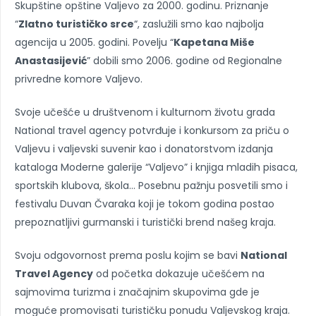
Skupštine opštine Valjevo za 2000. godinu. Priznanje
“
Zlatno turističko srce
“, zaslužili smo kao najbolja
agencija u 2005. godini. Povelju “
Kapetana Miše
Anastasijević
” dobili smo 2006. godine od Regionalne
privredne komore Valjevo.
Svoje učešće u društvenom i kulturnom životu grada
National travel agency potvrđuje i konkursom za priču o
Valjevu i valjevski suvenir kao i donatorstvom izdanja
kataloga Moderne galerije “Valjevo” i knjiga mladih pisaca,
sportskih klubova, škola… Posebnu pažnju posvetili smo i
festivalu Duvan Čvaraka koji je tokom godina postao
prepoznatljivi gurmanski i turistički brend našeg kraja.
Svoju odgovornost prema poslu kojim se bavi
National
Travel Agency
od početka dokazuje učešćem na
sajmovima turizma i značajnim skupovima gde je
moguće promovisati turističku ponudu Valjevskog kraja.