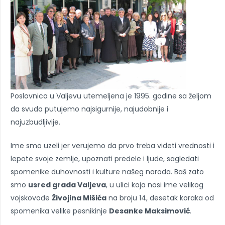
Poslovnica u Valjevu utemeljena je 1995. godine sa željom
da svuda putujemo najsigurnije, najudobnije i
najuzbudljivije.
Ime smo uzeli jer verujemo da prvo treba videti vrednosti i
lepote svoje zemlje, upoznati predele i ljude, sagledati
spomenike duhovnosti i kulture našeg naroda. Baš zato
smo
usred grada Valjeva
, u ulici koja nosi ime velikog
vojskovođe
Živojina Mišića
na broju 14, desetak koraka od
spomenika velike pesnikinje
Desanke Maksimović
.