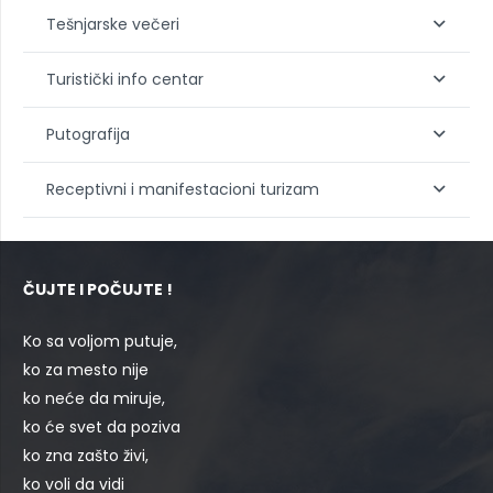
Tešnjarske večeri
Turistički info centar
Putografija
Receptivni i manifestacioni turizam
ČUJTE I POČUJTE !
Ko sa voljom putuje,
ko za mesto nije
ko neće da miruje,
ko će svet da poziva
ko zna zašto živi,
ko voli da vidi