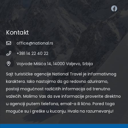
Kontakt
office@national.rs
+381 14 22 40 22
Vojvode Mišića 14, 14000 Valjevo, Srbija
Sajt turističke agencije National Travel je informativnog
karaktera. Iako nastojimo da ga redovno ažuriramo,
postoji mogućnost različitih informacija od trenutno
važećih. Molimo Vas da sve informacije proverite direktno
u agenciji putem telefona, email-a ili lično. Pored toga
moguće su i greške u kucanju. Hvala na razumevanju!