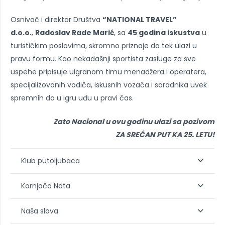
Osnivač i direktor Društva
“NATIONAL TRAVEL”
d.o.o.
,
Radoslav Rade Marić
, sa
45 godina iskustva
u
turističkim poslovima, skromno priznaje da tek ulazi u
pravu formu. Kao nekadašnji sportista zasluge za sve
uspehe pripisuje uigranom timu menadžera i operatera,
specijalizovanih vodiča, iskusnih vozača i saradnika uvek
spremnih da u igru uđu u pravi čas.
Zato Nacional u ovu godinu ulazi sa pozivom
ZA SREĆAN PUT KA 25. LETU!
Klub putoljubaca
Kornjača Nata
Naša slava