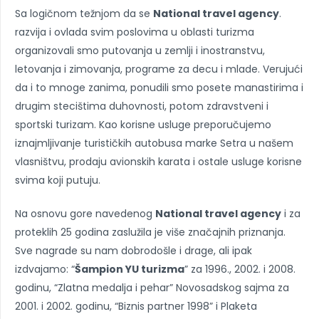
Sa logičnom težnjom da se
National travel agency
.
razvija i ovlada svim poslovima u oblasti turizma
organizovali smo putovanja u zemlji i inostranstvu,
letovanja i zimovanja, programe za decu i mlade. Verujući
da i to mnoge zanima, ponudili smo posete manastirima i
drugim stecištima duhovnosti, potom zdravstveni i
sportski turizam. Kao korisne usluge preporučujemo
iznajmljivanje turističkih autobusa marke Setra u našem
vlasništvu, prodaju avionskih karata i ostale usluge korisne
svima koji putuju.
Na osnovu gore navedenog
National travel agency
i za
proteklih 25 godina zaslužila je više značajnih priznanja.
Sve nagrade su nam dobrodošle i drage, ali ipak
izdvajamo: “
Šampion YU turizma
” za 1996., 2002. i 2008.
godinu, “Zlatna medalja i pehar” Novosadskog sajma za
2001. i 2002. godinu, “Biznis partner 1998” i Plaketa