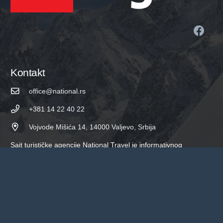
Kontakt
office@national.rs
+381 14 22 40 22
Vojvode Mišića 14, 14000 Valjevo, Srbija
Sajt turističke agencije National Travel je informativnog
karaktera. Iako nastojimo da ga redovno ažuriramo, postoji
mogućnost različitih informacija od trenutno važećih. Molimo
Vas da sve informacije proverite direktno u agenciji putem
telefona, email-a ili lično. Pored toga moguće su i greške u
kucanju. Hvala na razumevanju!