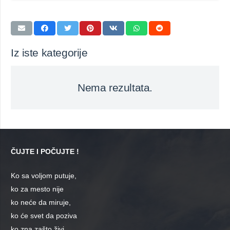
Iz iste kategorije
Nema rezultata.
ČUJTE I POČUJTE !
Ko sa voljom putuje,
ko za mesto nije
ko neće da miruje,
ko će svet da poziva
ko zna zašto živi,