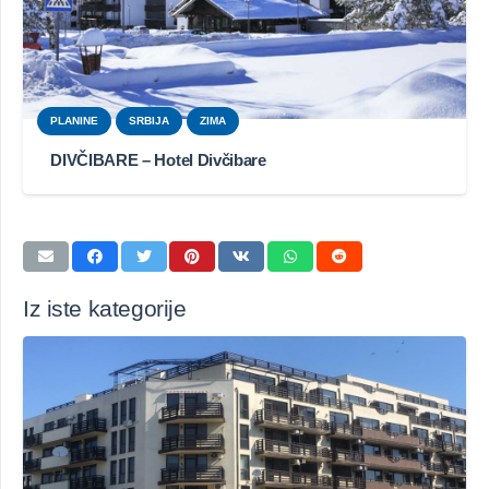
PLANINE
SRBIJA
ZIMA
DIVČIBARE – Hotel Divčibare
Iz iste kategorije