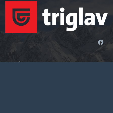
Kontakt
office@national.rs
+381 14 22 40 22
Vojvode Mišića 14, 14000 Valjevo, Srbija
Sajt turističke agencije National Travel je informativnog
karaktera. Iako nastojimo da ga redovno ažuriramo, postoji