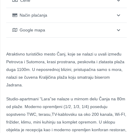
Cene
Način plaćanja
Google mapa
Atraktivno turističko mesto Čanj, koje se nalazi u uvali između
Petrovca i Sutomora, krasi prostrana, peskovita i zlatasta plaža
duga 1100m. U neposrednoj blizini, pristupačna samo s mora,
nalazi se čuvena Kraljičina plaža koju smatraju biserom
Jadrana.
Studio-apartmani “Lara”se nalaze u mirnom delu Čanja na 80m
od plaže. Moderno opremljeni (1/2, 1/3, 1/4) poseduju
sopstveno TWC, terasu,TV-kablovsku sa oko 200 kanala, Wi-FI,
frižider, klimu, mini kuhinju sa komplet opremom. U sklopu
objekta je recepcija kao i moderno opremljen konforan restoran,