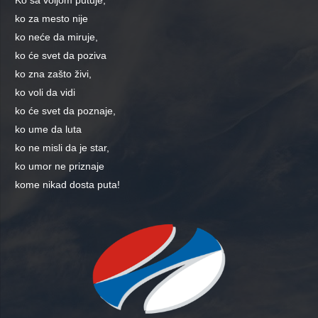
Ko sa voljom putuje,
ko za mesto nije
ko neće da miruje,
ko će svet da poziva
ko zna zašto živi,
ko voli da vidi
ko će svet da poznaje,
ko ume da luta
ko ne misli da je star,
ko umor ne priznaje
kome nikad dosta puta!