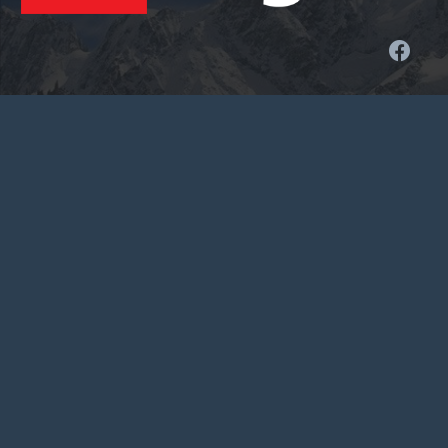
Kontakt
office@national.rs
+381 14 22 40 22
Vojvode Mišića 14, 14000 Valjevo, Srbija
Sajt turističke agencije National Travel je informativnog
karaktera. Iako nastojimo da ga redovno ažuriramo, postoji
mogućnost različitih informacija od trenutno važećih. Molimo
Vas da sve informacije proverite direktno u agenciji putem
telefona, email-a ili lično. Pored toga moguće su i greške u
kucanju. Hvala na razumevanju!