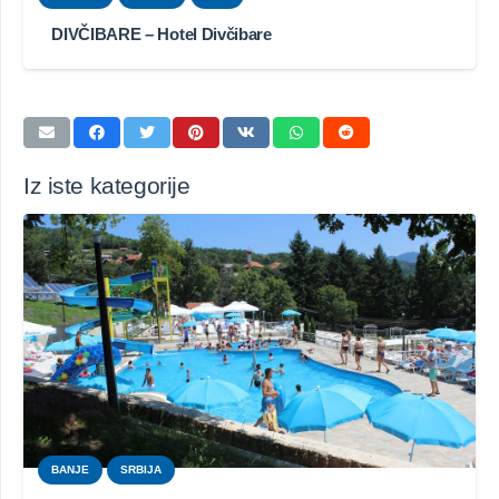
DIVČIBARE – Hotel Divčibare
Iz iste kategorije
BANJE
SRBIJA