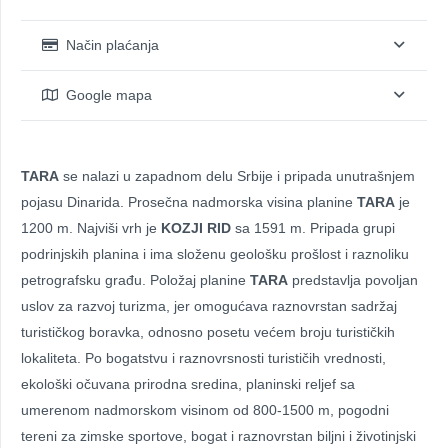
Način plaćanja
Google mapa
TARA
se nalazi u zapadnom delu Srbije i pripada unutrašnjem
pojasu Dinarida. Prosečna nadmorska visina planine
TARA
je
1200 m. Najviši vrh je
KOZJI RID
sa 1591 m. Pripada grupi
podrinjskih planina i ima složenu geološku prošlost i raznoliku
petrografsku građu. Položaj planine
TARA
predstavlja povoljan
uslov za razvoj turizma, jer omogućava raznovrstan sadržaj
turističkog boravka, odnosno posetu većem broju turističkih
lokaliteta. Po bogatstvu i raznovrsnosti turističih vrednosti,
ekološki očuvana prirodna sredina, planinski reljef sa
umerenom nadmorskom visinom od 800-1500 m, pogodni
tereni za zimske sportove, bogat i raznovrstan biljni i životinjski