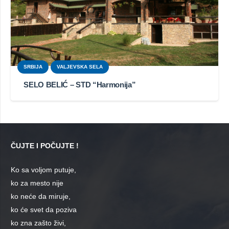
SRBIJA
VALJEVSKA SELA
SELO BELIĆ – STD “Harmonija”
ČUJTE I POČUJTE !
Ko sa voljom putuje,
ko za mesto nije
ko neće da miruje,
ko će svet da poziva
ko zna zašto živi,