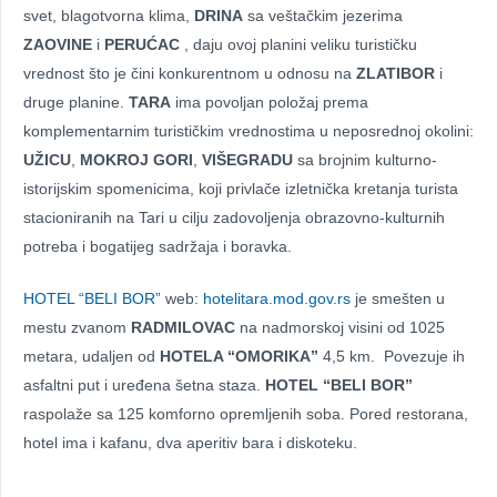
svet, blagotvorna klima,
DRINA
sa veštačkim jezerima
ZAOVINE
i
PERUĆAC
, daju ovoj planini veliku turističku
vrednost što je čini konkurentnom u odnosu na
ZLATIBOR
i
druge planine.
TARA
ima povoljan položaj prema
komplementarnim turističkim vrednostima u neposrednoj okolini:
UŽICU
,
MOKROJ GORI
,
VIŠEGRADU
sa brojnim kulturno-
istorijskim spomenicima, koji privlače izletnička kretanja turista
stacioniranih na Tari u cilju zadovoljenja obrazovno-kulturnih
potreba i bogatijeg sadržaja i boravka.
HOTEL “BELI BOR”
web:
hotelitara.mod.gov.rs
je smešten u
mestu zvanom
RADMILOVAC
na nadmorskoj visini od 1025
metara, udaljen od
HOTELA “OMORIKA”
4,5 km. Povezuje ih
asfaltni put i uređena šetna staza.
HOTEL “BELI BOR”
raspolaže sa 125 komforno opremljenih soba. Pored restorana,
hotel ima i kafanu, dva aperitiv bara i diskoteku.