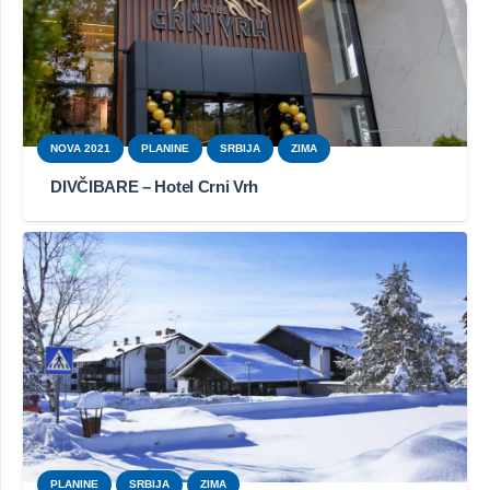
NOVA 2021
PLANINE
SRBIJA
ZIMA
DIVČIBARE – Hotel Crni Vrh
PLANINE
SRBIJA
ZIMA