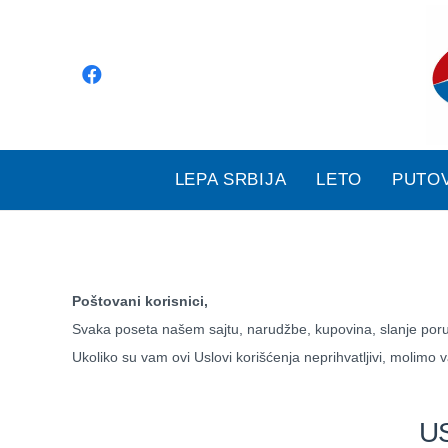
LEPA SRBIJA
LETO
PUTO
Poštovani korisnici,
Svaka poseta našem sajtu, narudžbe, kupovina, slanje poruke 
Ukoliko su vam ovi Uslovi korišćenja neprihvatljivi, molimo
US