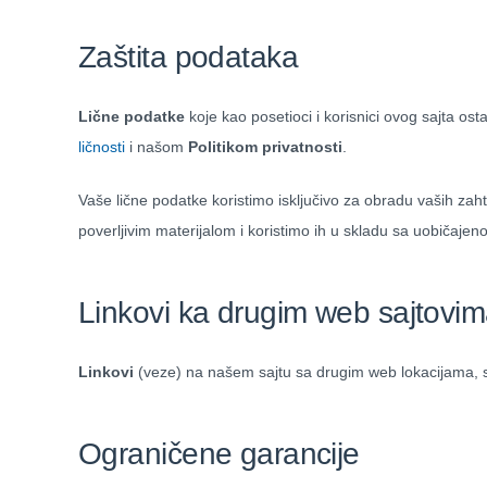
Zaštita podataka
Lične podatke
koje kao posetioci i korisnici ovog sajta ost
ličnosti
i našom
Politikom privatnosti
.
Vaše lične podatke koristimo isključivo za obradu vaših zah
poverljivim materijalom i koristimo ih u skladu sa uobičaje
Linkovi ka drugim web sajtovi
Linkovi
(veze) na našem sajtu sa drugim web lokacijama, slu
Ograničene garancije