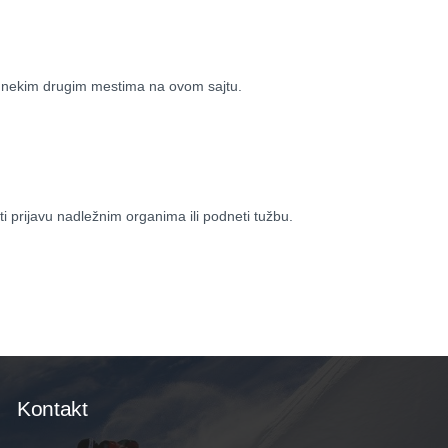
na nekim drugim mestima na ovom sajtu.
ti prijavu nadležnim organima ili podneti tužbu.
Kontakt