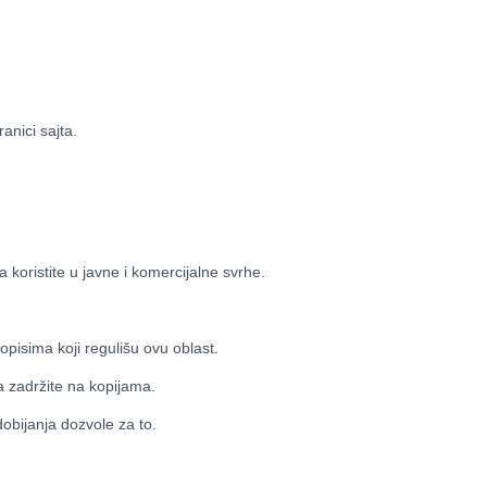
anici sajta.
 koristite u javne i komercijalne svrhe.
pisima koji regulišu ovu oblast.
a zadržite na kopijama.
dobijanja dozvole za to.