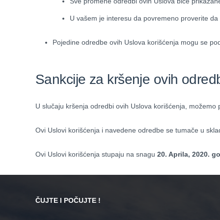
Sve promene odredbi ovih Uslova biće prikazane n
U vašem je interesu da povremeno proverite da li
Pojedine odredbe ovih Uslova korišćenja mogu se podr
Sankcije za kršenje ovih odred
U slučaju kršenja odredbi ovih Uslova korišćenja, možemo pos
Ovi Uslovi korišćenja i navedene odredbe se tumače u skla
Ovi Uslovi korišćenja stupaju na snagu
20. Aprila, 2020. g
ČUJTE I POČUJTE !