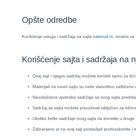
Opšte odredbe
Korišćenje usluga i sadržaja sa sajta
national.rs
, smatra se 
Korišćenje sajta i sadržaja na 
Ovaj sajt i njegov sadržaj možete koristiti samo za lič
Materijali na ovom sajtu su naše vlasništvo zaštićeno
Neovlašćena upotreba sadržaja sa ovog sajta predstavl
Sadržaj sa sajta možete preuzimati isključivo za info
Ukoliko želite sadržaje ovog sajta da koristite u druge
Zabranjeno je na ovaj sajt postavljati protivzakonite i 