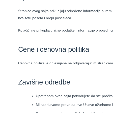
Stranice ovog sajta prikupljaju određene informacije putem
kvalitetu poseta i broju posetilaca.
Kolačiči ne prikupljaju lične podatke i informacije o pojedinc
Cene i cenovna politika
Cenovna politika je objašnjena na odgovarajućim stranicam
Završne odredbe
Upotrebom ovog sajta potvrđujete da ste pročitali,
Mi zadržavamo pravo da ove Uslove ažuriramo i