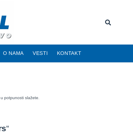
O NAMA
VESTI
KONTAKT
 u potpunosti slažete.
rs
“