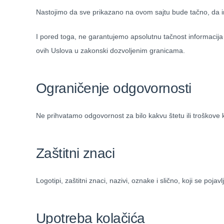
Nastojimo da sve prikazano na ovom sajtu bude tačno, da ima
I pored toga, ne garantujemo apsolutnu tačnost informacija
ovih Uslova u zakonski dozvoljenim granicama.
Ograničenje odgovornosti
Ne prihvatamo odgovornost za bilo kakvu štetu ili troškove 
Zaštitni znaci
Logotipi, zaštitni znaci, nazivi, oznake i slično, koji se poj
Upotreba kolačića