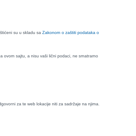
aštićeni su u skladu sa
Zakonom o zaštiti podataka o
na ovom sajtu, a nisu vaši lični podaci, ne smatramo
ovorni za te web lokacije niti za sadržaje na njima.