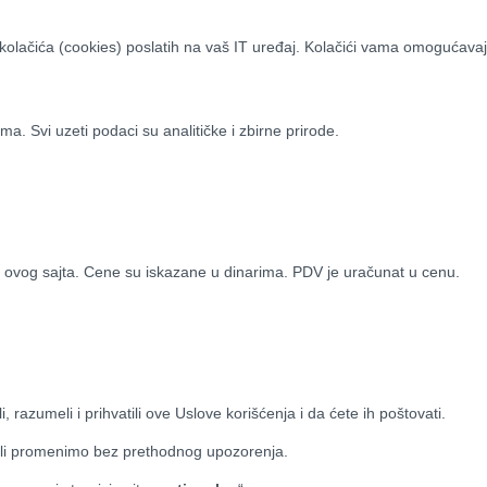
 kolačića (cookies) poslatih na vaš IT uređaj. Kolačići vama omogućavaj
ima. Svi uzeti podaci su analitičke i zbirne prirode.
 ovog sajta. Cene su iskazane u dinarima. PDV je uračunat u cenu.
 razumeli i prihvatili ove Uslove korišćenja i da ćete ih poštovati.
li promenimo bez prethodnog upozorenja.