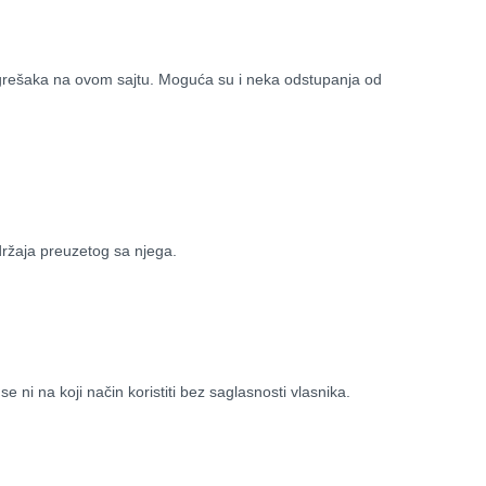
o grešaka na ovom sajtu. Moguća su i neka odstupanja od
držaja preuzetog sa njega.
se ni na koji način koristiti bez saglasnosti vlasnika.