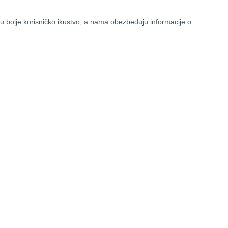
u bolje korisničko ikustvo, a nama obezbeđuju informacije o