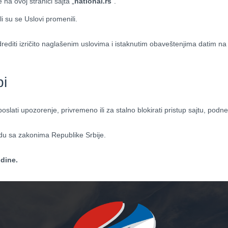
a ovoj stranici sajta „
national.rs
“.
 su se Uslovi promenili.
editi izričito naglašenim uslovima i istaknutim obaveštenjima datim 
bi
lati upozorenje, privremeno ili za stalno blokirati pristup sajtu, podne
du sa zakonima Republike Srbije.
odine.