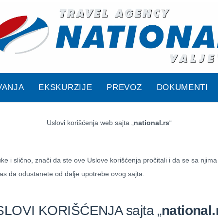
VANJA
EKSKURZIJE
PREVOZ
DOKUMENTI
Uslovi korišćenja web sajta „
national.rs
“
i slično, znači da ste ove Uslove korišćenja pročitali i da se sa njima
 vas da odustanete od dalje upotrebe ovog sajta.
LOVI KORIŠĆENJA sajta „
national.