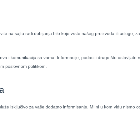
avite na sajtu radi dobijanja bilo koje vrste našeg proizvoda ili usluge, z
teva i komunikaciju sa vama. Informacije, podaci i drugo što ostavljate 
nom poslovnom politikom.
ma
že isključivo za vaše dodatno informisanje. Mi ni u kom vidu nismo odg