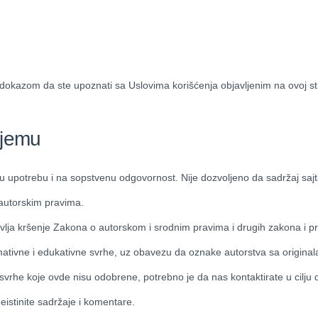
dokazom da ste upoznati sa Uslovima korišćenja objavljenim na ovoj str
njemu
nu upotrebu i na sopstvenu odgovornost. Nije dozvoljeno da sadržaj sajta
 autorskim pravima.
ja kršenje Zakona o autorskom i srodnim pravima i drugih zakona i pro
rmativne i edukativne svrhe, uz obavezu da oznake autorstva sa original
 svrhe koje ovde nisu odobrene, potrebno je da nas kontaktirate u cilju 
neistinite sadržaje i komentare.