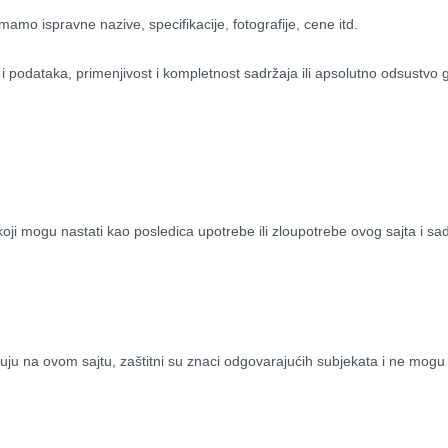
mo ispravne nazive, specifikacije, fotografije, cene itd.
 i podataka, primenjivost i kompletnost sadržaja ili apsolutno odsustv
koji mogu nastati kao posledica upotrebe ili zloupotrebe ovog sajta i sa
avljuju na ovom sajtu, zaštitni su znaci odgovarajućih subjekata i ne mogu 